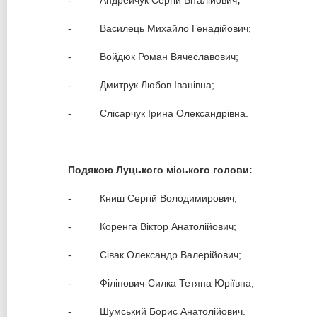
- Андрейчук Сергій Віталійович
;
- Василець Михайло Генадійович;
- Войдюк Роман Вячеславович;
- Дмитрук Любов Іванівна;
- Слісарчук Ірина Олександрівна.
Подякою Луцького міського голови:
- Книш Сергій Володимирович;
- Коренга Віктор Анатолійович;
- Сівак Олександр Валерійович;
- Філіпович-Силка Тетяна Юріївна;
- Шумський Борис Анатолійович.