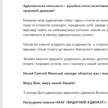
Адвокатська спільнота – рушійна сила позитивни
правовій державі!
Бажаємо всім адвокатам стійко і вірно стояти на захи
прав та інтересів громадян, юридичних осіб; завжди 
відповіді навіть на найкаверзніші питання; ніколи не 
сумніватися в своєму адвокатському таланті.
Нехай всі клієнти згадують вас із вдячністю, а сторо
відчуває тільки повагу до вашого блискучого адвокатс
Зичемо міцного здоров’я, родинного затишку і достатк
енергії, яскравих успіхів, сил і наснаги у нашій нелегк
Нехай Святий Миколай завжди оберігає вас і ва
Миру Вам, миру нашій Україні!
З нагоди Дня адвокатури відзначені адвокати Волинсь
Нагрудним знаком НААУ «ВИДАТНИЙ АДВОКАТ»: