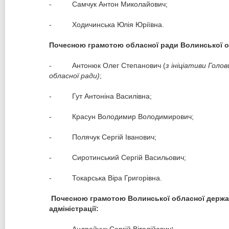
- Самчук Антон Миколайович;
- Ходичинська Юлія Юріївна.
Почесною грамотою обласної ради Волинської о
- Антонюк Олег Степанович (
з ініціативи Голов
обласної ради)
;
- Гут Антоніна Василівна;
- Красун Володимир Володимирович;
- Полячук Сергій Іванович;
- Сиротинський Сергій Васильович;
- Токарська Віра Григорівна.
Почесною грамотою Волинської обласної держа
адміністрації: