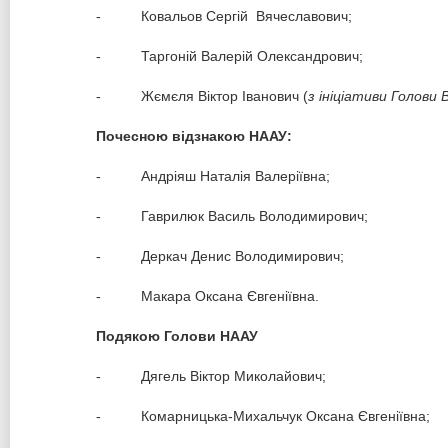
- Ковальов Сергій Вячеславович;
- Таргоній Валерій Олександрович;
- Жємєля Віктор Іванович (
з ініціативи Голови 
Почесною відзнакою НААУ:
- Андріяш Наталія Валеріївна;
- Гаврилюк Василь Володимирович;
- Деркач Денис Володимирович;
- Макара Оксана Євгеніївна.
Подякою Голови НААУ
- Дягель Віктор Миколайович;
- Комарницька-Михальчук Оксана Євгеніївна;