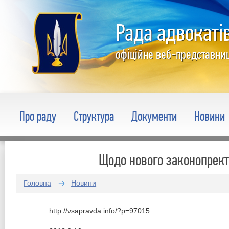
Рада адвокатів
офіційне веб-представни
Про раду
Структура
Документи
Новини
Щодо нового законопрект
Головна
Новини
http://vsapravda.info/?p=97015