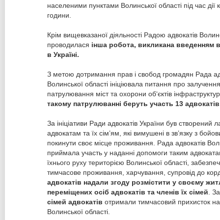
населеними пунктами Волинської області під час дії 
години.
Крім вищевказаної діяльності Радою адвокатів Волинс
проводилася
інша робота, викликана введенням 
в Україні.
З метою дотримання прав і свобод громадян Рада ад
Волинської області ініціювала питання про залучення
патрулювання міст та охорони об‘єктів інфраструктур
такому патрулюванні беруть участь 13 адвокатів
За ініціативи Ради адвокатів України був створений 
адвокатам та їх сім’ям, які вимушені в зв’язку з бойо
покинути своє місце проживання. Рада адвокатів Вол
приймала участь у наданні допомоги таким адвоката
їхнього руху територією Волинської області, забезпе
тимчасове проживання, харчування, супровід до ко
адвокатів
надали згоду розмістити у своєму жит
переміщених осіб адвокатів та членів їх сімей
. З
сімей адвокатів
отримали тимчасовий прихисток на 
Волинської області.