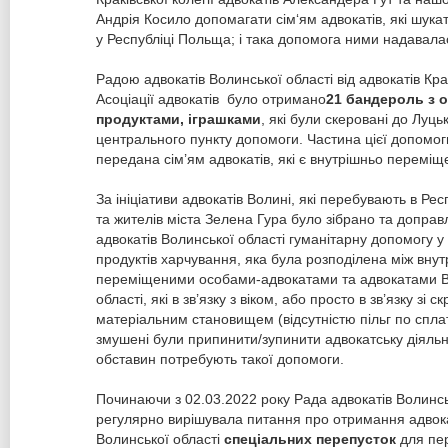
Андрія Косило допомагати сім‘ям адвокатів, які шука
у Республіці Польща; і така допомога ними надавала
Радою адвокатів Волинської області від адвокатів Кра
Асоціації адвокатів було отримано
21 бандероль з о
продуктами, іграшками
, які були скеровані до Луць
центрального пункту допомоги. Частина цієї допомо
передана сім’ям адвокатів, які є внутрішньо перемі
За ініціативи адвокатів Волині, які перебувають в Ре
та жителів міста Зелена Гура було зібрано та допра
адвокатів Волинської області гуманітарну допомогу у 
продуктів харчування, яка була розподілена між вну
переміщеними особами-адвокатами та адвокатами В
області, які в зв’язку з віком, або просто в зв’язку зі с
матеріальним становищем (відсутністю пільг по сплат
змушені були припинити/зупинити адвокатську діяльні
обставин потребують такої допомоги.
Починаючи з 02.03.2022 року Рада адвокатів Волинсь
регулярно вирішувала питання про отримання адво
Волинської області
спеціальних перепусток
для пе