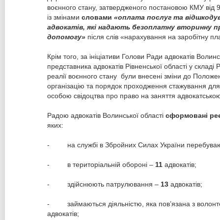
воєнного стану, затвердженого постановою КМУ від 
із змінами
словами
«оплата послуг та відшкоду
адвокатів, які надають безоплатну вторинну п
допомогу»
після слів «нарахування на заробітну пл
Крім того, за ініціативи Голови Ради адвокатів Волинс
представника адвокатів Рівненської області у складі 
реалії воєнного стану були внесені зміни до Положе
організацію та порядок проходження стажування дл
особою свідоцтва про право на заняття адвокатсько
Радою адвокатів Волинської області
сформовані ре
яких:
- на службі в Збройних Силах України перебува
- в територіальній обороні –
11
адвокатів;
- здійснюють патрулювання –
13
адвокатів;
- займаються діяльністю, яка пов’язана з волон
адвокатів;