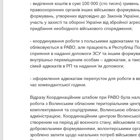
- виділення коштів в сумі 100 000 (сто тисяч) гривен
правоохоронних органів інших військових формувань
формувань, утворених відповідно до Законів України,
участь у захисті та обороні України від збройної агре
придбання необхідного військового спорядження;
- координування роботи з польськими адвокатами та 
обліковуються в РАВО, але працюють в Республіці П
сприяння в наданні допомоги ЗСУ та іншим формув
внутрішньо переміщеним особам – адвокатам, а тако
сімей адвокатів в РП та надання їм допомоги;
- оформлення адвокатам перепусток для роботи в веч
час комендантської години.
Відразу Координаційним штабом при РАВО була нал
робота з Волинським обласним територіальним цен
комплектування та соцпідтримки, Волинською облас
адміністрацією, Координаційним центром Волинської 
створеним на період дії воєнного стану, військовим г
добровольчими формуваннями, волонтерськими орга
зроблено запити щодо нагальних потреб військових