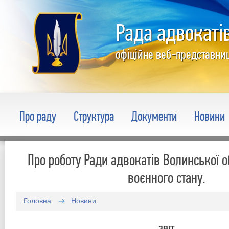
Рада адвокатів
офіційне веб-представни
Про раду
Структура
Документи
Новини
Про роботу Ради адвокатів Волинської о
воєнного стану.
Головна
Новини
ЗВІТ