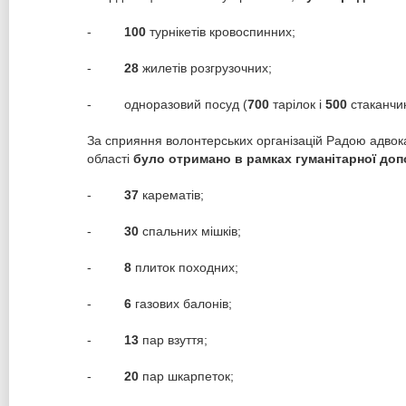
-
100
турнікетів кровоспинних;
-
28
жилетів розгрузочних;
- одноразовий посуд (
700
тарілок і
500
стаканчик
За сприяння волонтерських організацій Радою адвока
області
було отримано в рамках гуманітарної доп
-
37
карематів;
-
30
спальних мішків;
-
8
плиток походних;
-
6
газових балонів;
-
13
пар взуття;
-
20
пар шкарпеток;