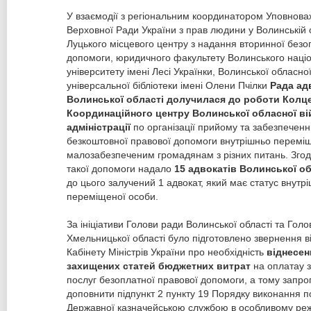
У взаємодії з регіональним координатором Уповнова
Верховної Ради України з прав людини у Волинській 
Луцького місцевого центру з надання вторинної безо
допомоги, юридичного факультету Волинського наці
університету імені Лесі Українки, Волинської обласно
універсальної бібліотеки імені Олени Пчілки
Рада ад
Волинської області долучилася до роботи Колц
Координаційного центру Волинської обласної ві
адміністрації
по організації прийому та забезпечен
безкоштовної правової допомоги внутрішньо перемі
малозабезпеченим громадянам з різних питань. Зго
такої допомоги надало
15 адвокатів Волинської об
до цього залучений 1 адвокат, який має статус внутр
переміщеної особи.
За ініціативи Голови ради Волинської області та Гол
Хмельницької області було підготовлено звернення в
Кабінету Міністрів України про необхідність
віднесен
захищених статей бюджетних витрат
на оплатау 
послуг безоплатної правової допомоги, а тому
запро
доповнити підпункт 2 пункту 19 Порядку виконання 
Державної казначейською службою в особливому реж