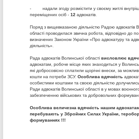
- надали згоду розмістити у своєму житлі внутрі
переміщених осіб -
12
адвокатів.
Поряд з вищевказаною діяльністю Радою адвокатів В
області проводилася звична робота, відповідно до п
визначених Законом України «Про адвокатуру та адв
діяльність».
Рада адвокатів Волинської області
висловлює вдяч
адвокатам, робоче місце яких знаходиться у Волинськ
які добросовісно сплатили щорічні внески, за можлив
кошти на потреби ЗСУ.
Особлива вдячність
адвокат
особистими коштами та своєю діяльністю долучились
Ради адвокатів Волинської області в у мовах воєнног
забезпеченню військових та добровольчих формуван
Особлива величезна вдячність нашим адвокатам,
перебувають у Збройних Силах України, теробор
формуваннях !!!