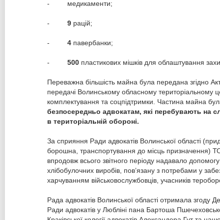
- медикаменти;
-
9
рацій;
-
4
павербанки;
-
500
пластикових мішків для облаштування захи
Переважна більшість майна була передана згідно Ак
передачі Волинському обласному територіальному ц
комплектування та соцпідтримки. Частина майна бу
безпосередньо адвокатам, які перебувають на сл
в територіальній обороні.
За сприяння Ради адвокатів Волинської області (при
борошна, транспортування до місць призначення) Т
впродовж всього звітного періоду надавало допомогу 
хлібобулочних виробів, пов’язану з потребами у забе
харчуванням військовослужбовців, учасників тероборо
Рада адвокатів Волинської області отримала згоду Д
Ради адвокатів у Любліні пана Бартоша Пшечеховськ
Краківської колегії адвокатів Александера Гут та наш