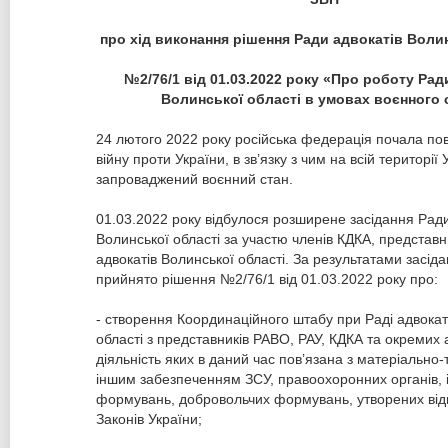
про хід виконання рішення Ради адвокатів Воли
№2/76/1 від 01.03.2022 року
«
Про роботу Рад
Волинської області в умовах воєнного 
24 лютого 2022 року російська федерація почала п
війну проти України, в зв’язку з чим на всій території 
запроваджений воєнний стан.
01.03.2022 року відбулося розширене засідання Ради
Волинської області за участю членів КДКА, представн
адвокатів Волинської області. За результатами засід
прийнято рішення №2/76/1 від 01.03.2022 року про:
- створення Координаційного штабу при Раді адвокат
області з представників РАВО, РАУ, КДКА та окремих а
діяльність яких в даний час пов’язана з матеріально-
іншим забезпеченням ЗСУ, правоохоронних органів, 
формувань, добровольчих формувань, утворених від
Законів України;