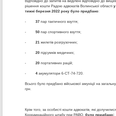
Відповідно до запитів на виділені відповідно до вище
рішення кошти Радою адвокатів Волинської області
у
тижні березня 2022 року було придбано
:
-
37
пар тактичного взуття;
-
50
пар спортивного взуття;
-
21
жилетів розгрузочних;
-
20
підсумків медичних;
-
20
портативних рацій;
-
4
акумулятори 6-СТ-74-720.
Всього було придбано військової амуніції на загальн
грн.
Крім того, за особисті кошти адвокатів, які долучилис
Координаційного штабу при РАВО,
було придбано: